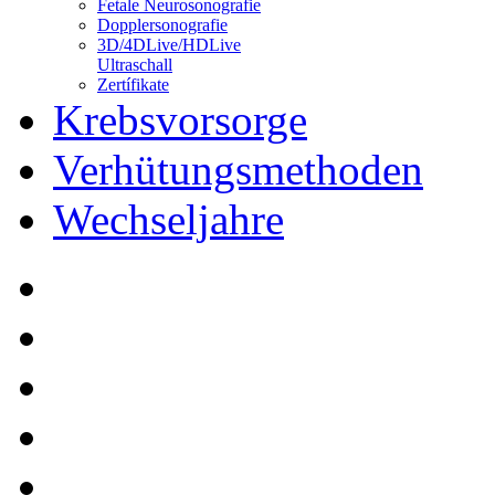
Fetale Neurosonografie
Dopplersonografie
3D/4DLive/HDLive
Ultraschall
Zertífikate
Krebsvorsorge
Verhütungsmethoden
Wechseljahre